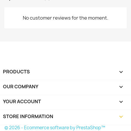
No customer reviews for the moment.
PRODUCTS

OUR COMPANY

YOUR ACCOUNT

STORE INFORMATION
keyboard_arrow_down
© 2026 - Ecommerce software by PrestaShop™